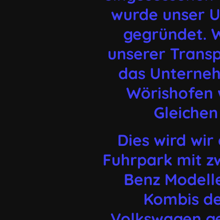
wurde unser 
gegründet. W
unserer Trans
das Unterne
Wörishofen 
Gleichen
Dies wird wir
Fuhrpark mit z
Benz Modell
Kombis d
Volkswagen ge