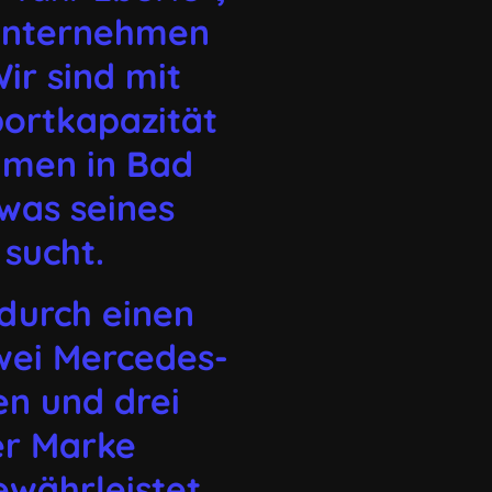
Unternehmen
ir sind mit
portkapazität
hmen in Bad
was seines
 sucht.
 durch einen
wei Mercedes-
en und drei
er Marke
währleistet.